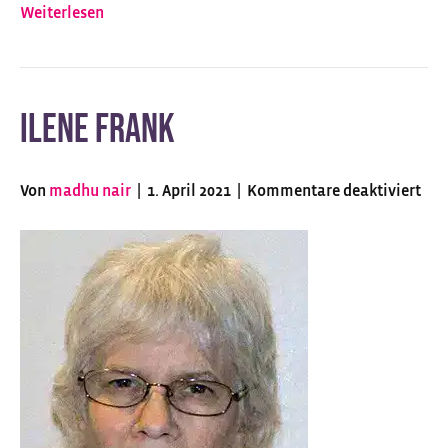
Weiterlesen
k
o
Ilene Frank
Von
madhu nair
|
1. April 2021
|
Kommentare deaktiviert
f
ü
r
I
l
e
n
e
F
r