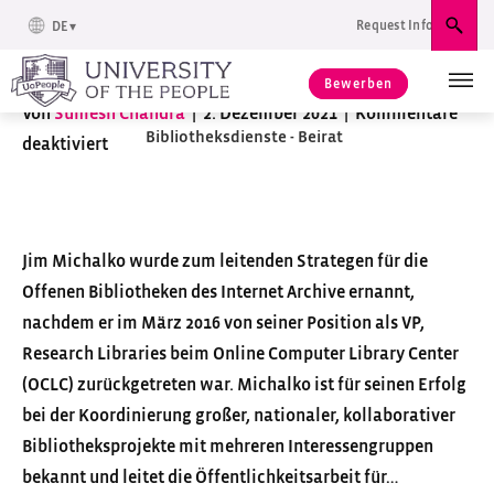
Request Info
DE
Jim Michalko
Suc
Bewerben
Von
Sumesh Chandra
|
2. Dezember 2021
|
Kommentare
Bibliotheksdienste - Beirat
deaktiviert
f
ü
r
J
Jim Michalko wurde zum leitenden Strategen für die
i
Offenen Bibliotheken des Internet Archive ernannt,
m
nachdem er im März 2016 von seiner Position als VP,
M
Research Libraries beim Online Computer Library Center
i
(OCLC) zurückgetreten war. Michalko ist für seinen Erfolg
c
bei der Koordinierung großer, nationaler, kollaborativer
h
Bibliotheksprojekte mit mehreren Interessengruppen
a
bekannt und leitet die Öffentlichkeitsarbeit für…
l