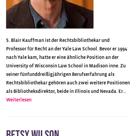
u
f
f
m
a
S. Blair Kauffman ist der Rechtsbibliothekar und
n
Professor für Recht an der Yale Law School. Bevor er 1994
nach Yale kam, hatte er eine ähnliche Position an der
University of Wisconsin Law School in Madison inne. Zu
seiner fünfunddreißigjährigen Berufserfahrung als
Rechtsbibliothekar gehören auch zwei weitere Positionen
als Bibliotheksdirektor, beide in Illinois und Nevada. Er…
Weiterlesen
Betsy Wilson