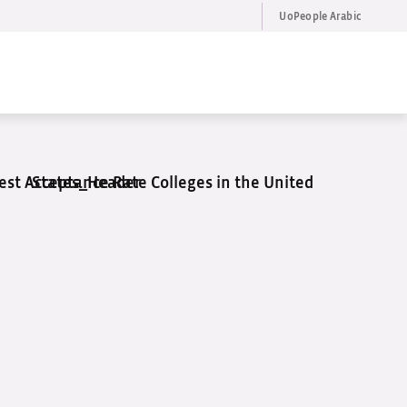
UoPeople Arabic
DE
Request Info