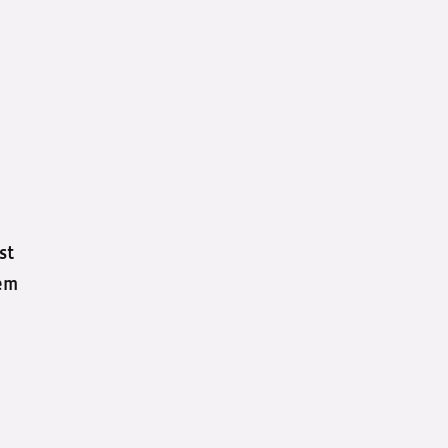
st
dem