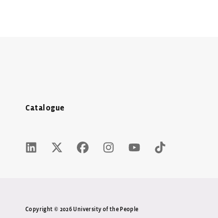
Catalogue
LinkedIn Icon - New Window
Twitter X Icon - New Window
Facebook Icon - New Window
Instagram Icon - New Wind
Youtube Icon - New 
Tiktok Icon -
Copyright © 2026 University of the People