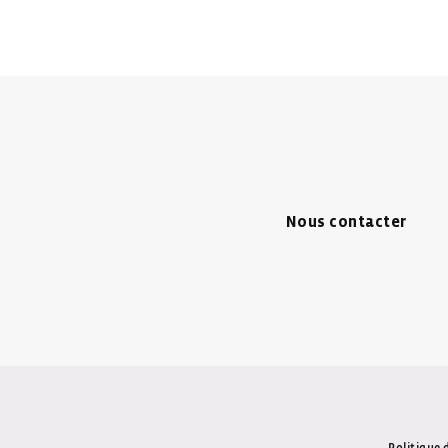
Nous contacter
ow
Window
 New Window