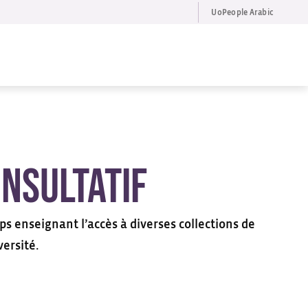
UoPeople Arabic
FR
Request Info
onsultatif
ps enseignant l’accès à diverses collections de
ersité.