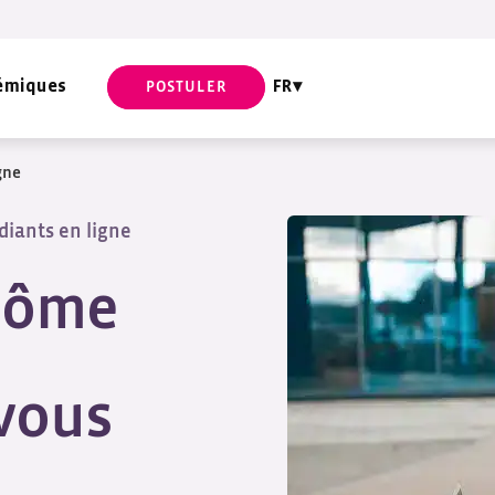
émiques
FR
POSTULER
gne
diants en ligne
plôme
 vous