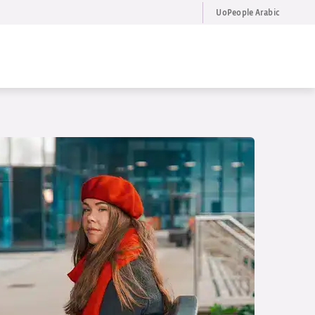
UoPeople Arabic
FR
Request Info