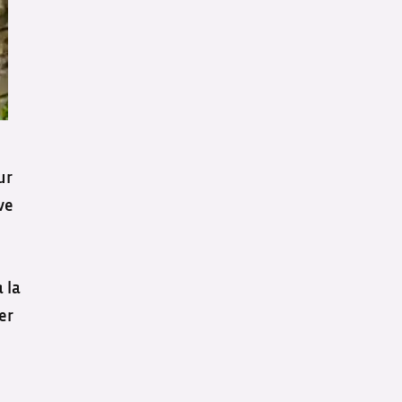
ur
ve
 la
er