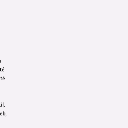
n
té
nté
if,
eb,