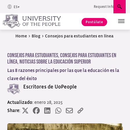
Request Info
ES
Busc
Postúlate
Home
>
Blog
>
Consejos para estudiantes en línea
Consejos para estudiantes
,
Consejos para estudiantes en
línea
,
Noticias sobre la educación superior
Las 8 razones principales por las que la educación es la
clave del éxito
Escritores de UoPeople
Actualizado:
enero 28, 2025
Share: