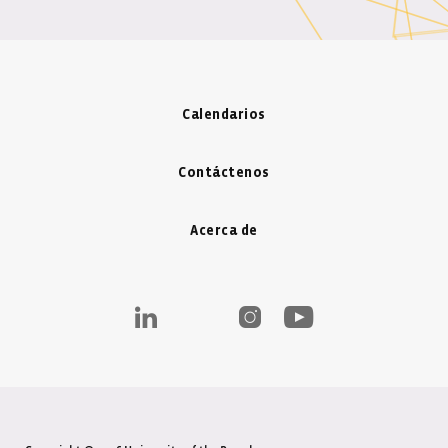
Calendarios
Contáctenos
Acerca de
Icono LinkedIn - Nueva ventana
Icono de Instagram - Ventana 
Icono Youtube - Nueva 
Icono de Twitter - Ventana nueva
Icono de Facebook - Ventana nu