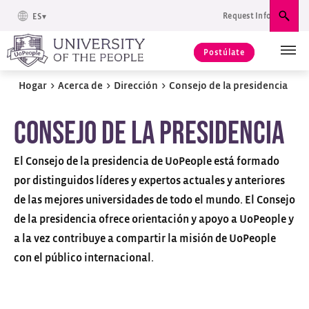
Request Info
ES
Busc
Postúlate
Hogar
>
Acerca de
>
Dirección
>
Consejo de la presidencia
Consejo de la presidencia
El Consejo de la presidencia de UoPeople está formado
por distinguidos líderes y expertos actuales y anteriores
de las mejores universidades de todo el mundo. El Consejo
de la presidencia ofrece orientación y apoyo a UoPeople y
a la vez contribuye a compartir la misión de UoPeople
con el público internacional.