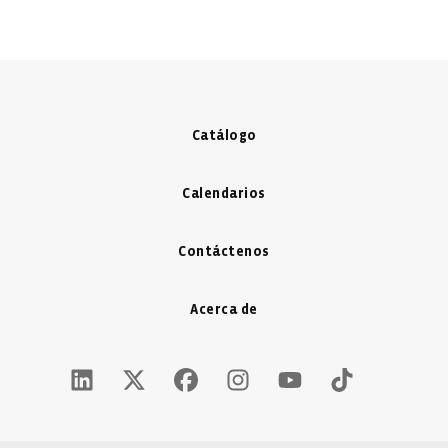
Catálogo
Calendarios
Contáctenos
Acerca de
LinkedIn Icon - New Window
Twitter X Icon - New Window
Facebook Icon - New Window
Instagram Icon - New Windo
Youtube Icon - New W
Tiktok Icon - 