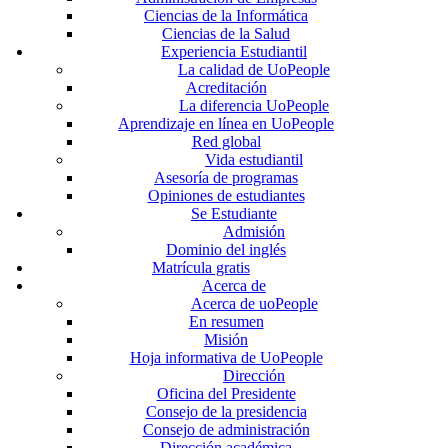
Ciencias de la Informática
Ciencias de la Salud
Experiencia Estudiantil
La calidad de UoPeople
Acreditación
La diferencia UoPeople
Aprendizaje en línea en UoPeople
Red global
Vida estudiantil
Asesoría de programas
Opiniones de estudiantes
Se Estudiante
Admisión
Dominio del inglés
Matrícula gratis
Acerca de
Acerca de uoPeople
En resumen
Misión
Hoja informativa de UoPeople
Dirección
Oficina del Presidente
Consejo de la presidencia
Consejo de administración
Dirección académica