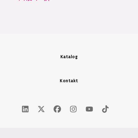
Katalog
Kontakt
LinkedIn Icon - New Window
Twitter X Icon - New Window
Facebook Icon - New Window
Instagram Icon - New Windo
Youtube Icon - New W
Tiktok Icon - 