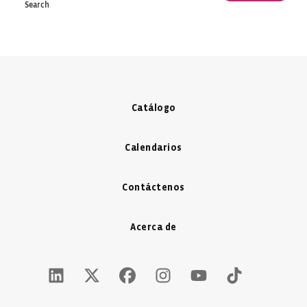
Catálogo
Calendarios
Contáctenos
Acerca de
LinkedIn Icon - New Window
Twitter X Icon - New Window
Facebook Icon - New Window
Instagram Icon - New Windo
Youtube Icon - New W
Tiktok Icon - 