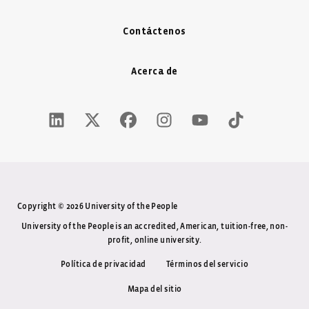
Contáctenos
Acerca de
LinkedIn Icon - New Window
Twitter X Icon - New Window
Facebook Icon - New Window
Instagram Icon - New Windo
Youtube Icon - New W
Tiktok Icon - 
Copyright © 2026 University of the People
University of the People is an accredited, American, tuition-free, non-
profit, online university.
Política de privacidad
Términos del servicio
Mapa del sitio