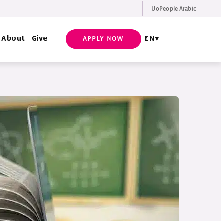
UoPeople Arabic
EN
Request Info
About
Give
EN
APPLY NOW