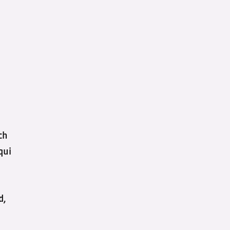
ch
qui
d,