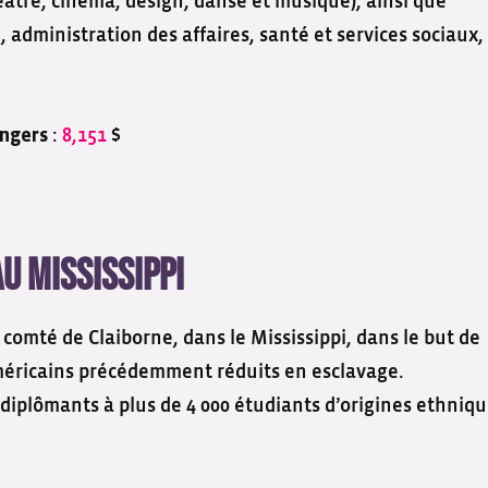
éâtre, cinéma, design, danse et musique), ainsi que
 administration des affaires, santé et services sociaux,
:
8,151
$
angers
u Mississippi
 comté de Claiborne, dans le Mississippi, dans le but de
méricains précédemment réduits en esclavage.
diplômants à plus de 4 000 étudiants d’origines ethniq