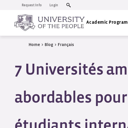
Request Info
Login
Academic Program
Home
>
Blog
>
Français
7 Universités am
abordables pour
étudiants inter