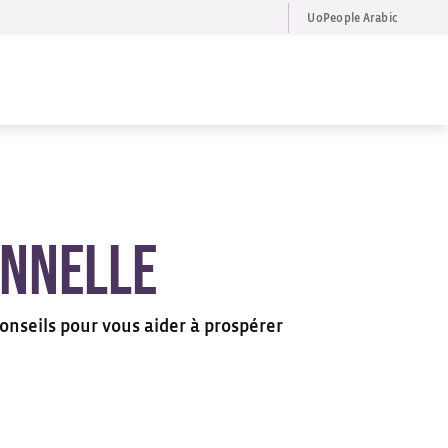
UoPeople Arabic
FR
Request Info
onnelle
onseils pour vous aider à prospérer