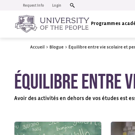
Request Info
Login
Programmes acad
Accueil
>
Blogue
>
Équilibre entre vie scolaire et p
Équilibre entre v
Avoir des activités en dehors de vos études est e